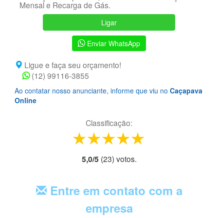
Mensal e Recarga de Gás.
Ligar
Enviar WhatsApp
Ligue e faça seu orçamento!
(12) 99116-3855
Ao contatar nosso anunciante, informe que viu no
Caçapava
Online
Classificação:
1 star
2 stars
3 stars
4 stars
5 stars
5,0
/
5
(
23
) voto
s.
Entre em contato com a
empresa