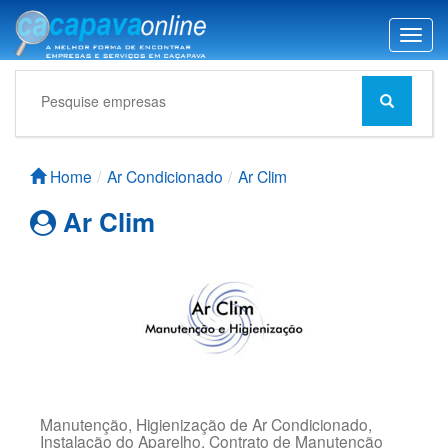
T
o
g
g
l
e
n
Home
Ar Condicionado
Ar Clim
a
v
Ar Clim
i
g
a
t
i
o
n
Manutenção, Higienização de Ar Condicionado,
Instalação do Aparelho, Contrato de Manutenção