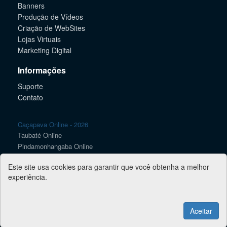
Banners
Produção de Vídeos
Criação de WebSites
Lojas Virtuais
Marketing Digital
Informações
Suporte
Contato
Caçapava Online - 2026
Taubaté Online
Pindamonhangaba Online
Lorena Online
Este site usa cookies para garantir que você obtenha a melhor
Guaratinguetá Online
experiência.
SJC Online
Jacareí Online
Guia Vale Online
Aceitar