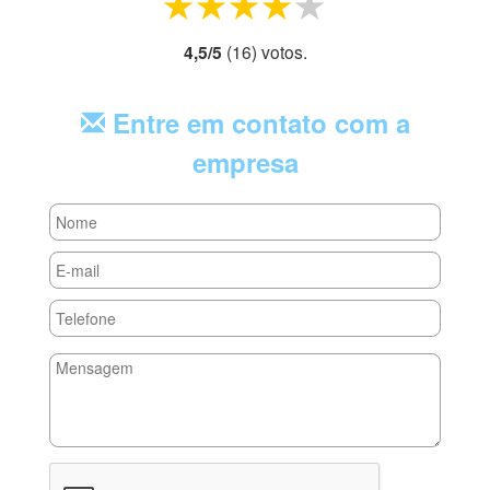
1 star
2 stars
3 stars
4 stars
5 stars
4,5
/
5
(
16
) voto
s.
Entre em contato com a
empresa