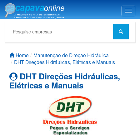
T
o
g
g
l
e
n
Home
Manutenção de Direção Hidráulica
a
DHT Direções Hidráulicas, Elétricas e Manuais
v
i
DHT Direções Hidráulicas,
g
Elétricas e Manuais
a
t
i
o
n