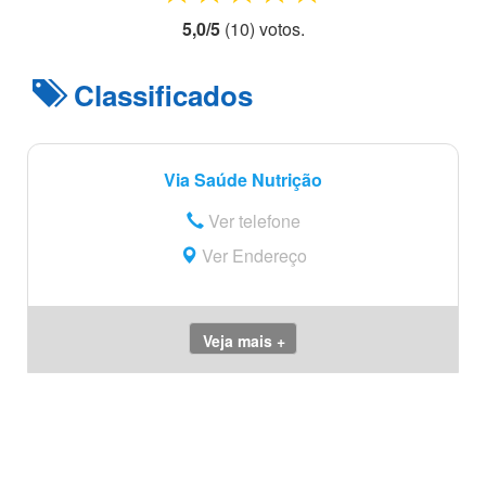
5,0
/
5
(
10
) voto
s.
Classificados
Via Saúde Nutrição
Ver telefone
Ver Endereço
Veja mais +