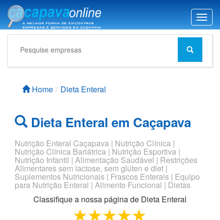
T
o
g
g
l
e
n
Home
Dieta Enteral
a
v
i
Dieta Enteral em Caçapava
g
a
Nutrição Enteral Caçapava | Nutrição Clínica |
t
Nutrição Clínica Bariátrica | Nutrição Esportiva |
i
Nutrição Infantil | Alimentação Saudável | Restrições
o
Alimentares sem lactose, sem glúten e diet |
n
Suplementos Nutricionais | Frascos Enterais | Equipo
para Nutrição Enteral | Alimento Funcional | Dietas
Classifique a nossa página de
Dieta Enteral
1 star
2 stars
3 stars
4 stars
5 stars