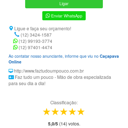
Ligar
Enviar WhatsApp
Ligue e faça seu orçamento!
(12) 3424-1587
(12) 99193-3774
(12) 97401-4474
Ao contatar nosso anunciante, informe que viu no
Caçapava
Online
http://www.faztudoumpouco.com.br
Faz tudo um pouco - Mão de obra especializada
para seu dia a dia!
Classificação:
1 star
2 stars
3 stars
4 stars
5 stars
5,0
/
5
(
14
) voto
s.