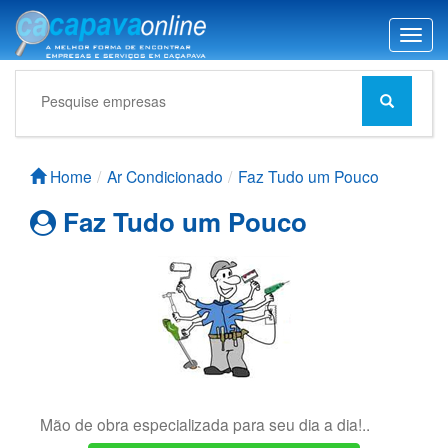
T
o
g
g
l
e
n
Home
Ar Condicionado
Faz Tudo um Pouco
a
v
Faz Tudo um Pouco
i
g
a
t
i
o
n
Mão de obra especializada para seu dia a dia!..