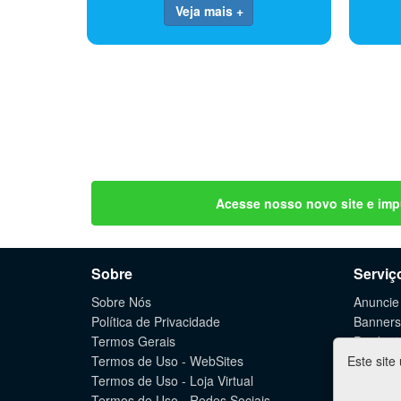
Veja mais +
Acesse nosso novo site e imp
Sobre
Serviç
Sobre Nós
Anuncie
Política de Privacidade
Banners
Termos Gerais
Produçã
Termos de Uso - WebSites
Este site
Criação
Termos de Uso - Loja Virtual
Lojas Vi
Termos de Uso - Redes Sociais
Marketin