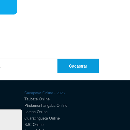
Cadastrar
Caçapava Online - 2026
Taubaté Online
Pindamonhangaba Online
Lorena Online
Guaratinguetá Online
SJC Online