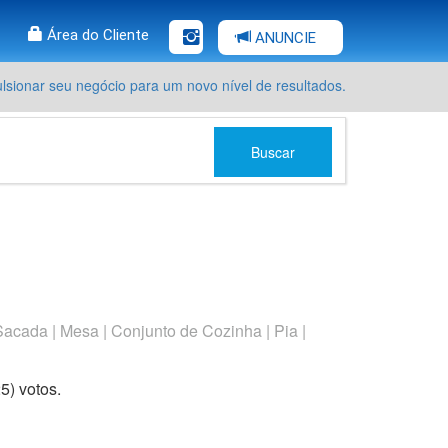
Área do Cliente
ANUNCIE
sionar seu negócio para um novo nível de resultados.
Buscar
 Sacada | Mesa | Conjunto de Cozinha | Pia |
ars
stars
5 stars
25
) voto
s.