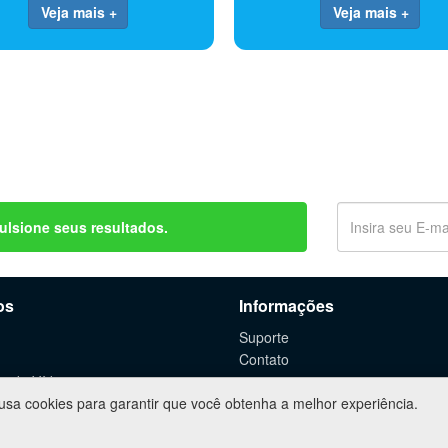
Veja mais +
Veja mais +
ulsione seus resultados.
os
Informações
Suporte
Contato
o de Vídeos
 usa cookies para garantir que você obtenha a melhor experiência.
 de WebSites
rtuais
g Digital