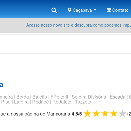
Caçapava
Contato
Acesse nosso novo site e descubra como podemos impul
a
eira | Borda | Balcão | FPeitoril | Soleira Divisória | Escada |
 Piso | Lareira | Rodapé | Rodateto | Tozzeto
1 star
2 stars
3 st
4 
que a nossa página de
Marmoraria
4,5
/
5
(