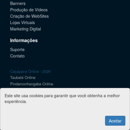
Banners
Produção de Vídeos
Criação de WebSites
Lojas Virtuais
Marketing Digital
Informações
Suporte
Contato
Caçapava Online - 2026
Taubaté Online
Pindamonhangaba Online
Lorena Online
Este site usa cookies para garantir que você obtenha a melhor
Guaratinguetá Online
experiência.
SJC Online
Jacareí Online
Guia Vale Online
Aceitar