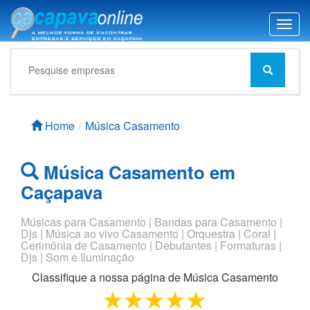
T
o
g
g
l
e
n
Home
Música Casamento
a
v
i
Música Casamento em
g
Caçapava
a
t
i
Músicas para Casamento | Bandas para Casamento |
o
Djs | Música ao vivo Casamento | Orquestra | Coral |
Cerimônia de Casamento | Debutantes | Formaturas |
n
Djs | Som e Iluminação
Classifique a nossa página de
Música Casamento
1 star
2 stars
3 stars
4 stars
5 stars