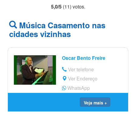
5,0
/
5
(
11
) voto
s.
Música Casamento nas
cidades vizinhas
Oscar Bento Freire
Ver telefone
Ver Endereço
WhatsApp
Veja mais +