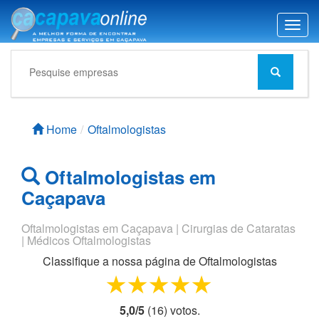
T
o
g
g
l
e
n
Home
Oftalmologistas
a
v
i
Oftalmologistas em
g
Caçapava
a
t
i
Oftalmologistas em Caçapava | Cirurgias de Cataratas
o
| Médicos Oftalmologistas
n
Classifique a nossa página de
Oftalmologistas
1 star
2 stars
3 stars
4 stars
5 stars
5,0
/
5
(
16
) voto
s.