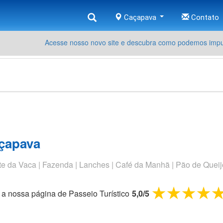
Caçapava
Contato
Acesse nosso novo site e descubra como podemos impul
açapava
te da Vaca | Fazenda | Lanches | Café da Manhã | Pão de Queij
1 star
2 sta
3 s
4
e a nossa página de
Passeio Turístico
5,0
/
5