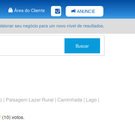
Área do Cliente
ANUNCIE
sionar seu negócio para um novo nível de resultados.
Buscar
o | Paisagem Lazer Rural | Caminhada | Lago |
rs
tars
 stars
5 stars
(
10
) voto
s.