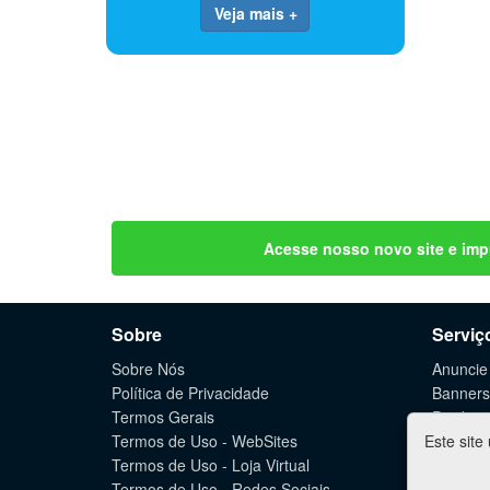
Veja mais +
Acesse nosso novo site e imp
Sobre
Serviç
Sobre Nós
Anuncie
Política de Privacidade
Banners
Termos Gerais
Produçã
Termos de Uso - WebSites
Este site
Criação
Termos de Uso - Loja Virtual
Lojas Vi
Termos de Uso - Redes Sociais
Marketin