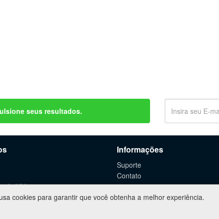
ulsione seus resultados.
os
Informações
Suporte
Contato
o de Vídeos
 usa cookies para garantir que você obtenha a melhor experiência.
 de WebSites
rtuais
g Digital