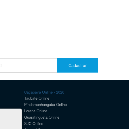
Cadastrar
Caçapava Online - 2026
Taubaté Online
Pindamonhangaba Online
Lorena Online
Guaratinguetá Online
SJC Online