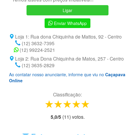
Ligar
Enviar WhatsApp
Loja 1: Rua dona Chiquinha de Mattos, 92 - Centro
(12) 3632-7395
(12) 99224-2521
Loja 2: Rua Dona Chiquinha de Matos, 257 - Centro
(12) 3635-2829
Ao contatar nosso anunciante, informe que viu no
Caçapava
Online
Classificação:
1 star
2 stars
3 stars
4 stars
5 stars
5,0
/
5
(
11
) voto
s.