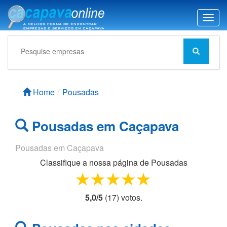
T
o
g
g
l
e
n
Home
Pousadas
a
v
i
Pousadas em Caçapava
g
a
Pousadas em Caçapava
t
i
Classifique a nossa página de
Pousadas
o
1 star
2 stars
3 stars
4 stars
5 stars
n
5,0
/
5
(
17
) voto
s.