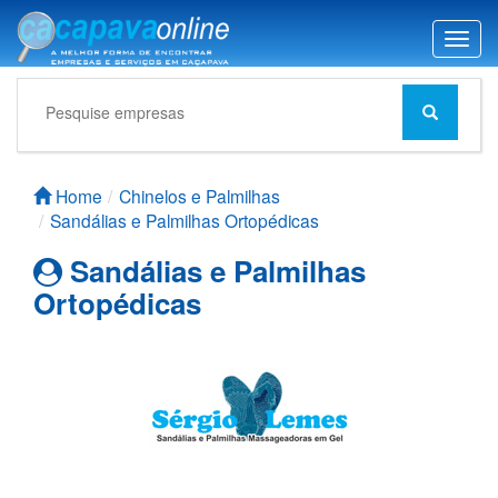
T
o
g
g
l
e
n
Home
Chinelos e Palmilhas
a
Sandálias e Palmilhas Ortopédicas
v
i
Sandálias e Palmilhas
g
Ortopédicas
a
t
i
o
n