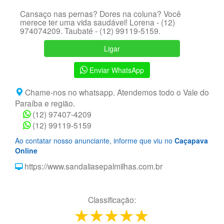
Cansaço nas pernas? Dores na coluna? Você
merece ter uma vida saudável! Lorena - (12)
974074209. Taubaté - (12) 99119-5159.
Ligar
Enviar WhatsApp
Chame-nos no whatsapp. Atendemos todo o Vale do
Paraíba e região.
(12) 97407-4209
(12) 99119-5159
Ao contatar nosso anunciante, informe que viu no
Caçapava
Online
https://www.sandaliasepalmilhas.com.br
Classificação:
1 star
2 stars
3 stars
4 stars
5 stars