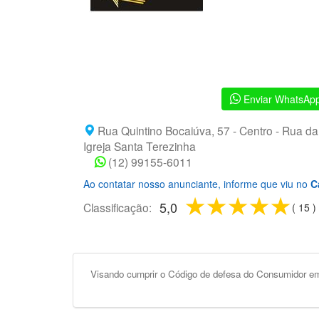
Enviar WhatsAp
Rua Quintino Bocaiúva, 57 - Centro - Rua da
Igreja Santa Terezinha
(12) 99155-6011
Ao contatar nosso anunciante, informe que viu no
C
1 star
2 stars
3 star
4 st
5 
5,0
Classificação:
(
15
)
Visando cumprir o Código de defesa do Consumidor em 