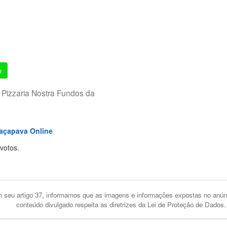
p
 Pizzaria Nostra Fundos da
açapava Online
s
ars
stars
 voto
s.
seu artigo 37, informamos que as imagens e informações expostas no anúnc
conteúdo divulgado respeita as diretrizes da Lei de Proteção de Dados.