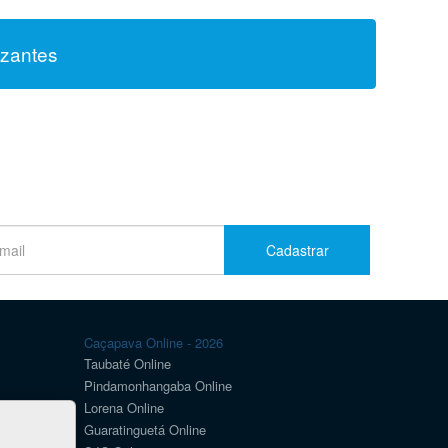
izantes
Cadastrar
Caçapava Online - 2026
Taubaté Online
Pindamonhangaba Online
Lorena Online
Guaratinguetá Online