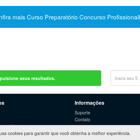
fira mais Curso Preparatório Concurso Profissional
pulsione seus resultados.
os
Informações
Suporte
Contato
o de Vídeos
 usa cookies para garantir que você obtenha a melhor experiência.
 de WebSites