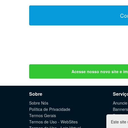
Con
Acesse nosso novo site e im
Sobre
Serviç
Sobre Nós
Anuncie
Política de Privacidade
Banners
Termos Gerais
Produçã
Termos de Uso - WebSites
Este site
Criação