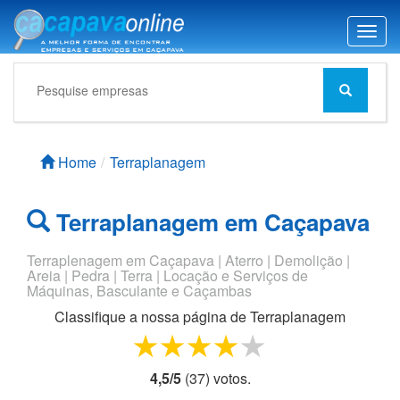
T
o
g
g
l
e
n
Home
Terraplanagem
a
v
i
Terraplanagem em Caçapava
g
a
Terraplenagem em Caçapava | Aterro | Demolição |
t
Areia | Pedra | Terra | Locação e Serviços de
i
Máquinas, Basculante e Caçambas
o
Classifique a nossa página de
Terraplanagem
n
1 star
2 stars
3 stars
4 stars
5 stars
4,5
/
5
(
37
) voto
s.