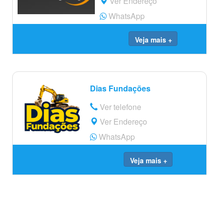
Ver Endereço
WhatsApp
Veja mais +
Dias Fundações
Ver telefone
Ver Endereço
WhatsApp
Veja mais +